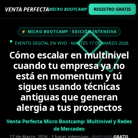
VENTA PERFECTA
MICRO BOOTCAMP
REGISTRO GRATIS
⚡ MICRO BOOTCAMP · EDICIÓN INTENSIVA
EVENTO DIGITAL EN VIVO · MARTES 17 DE MARZO 2026
Cómo escalar en multinivel
cuando tu empresa ya no
está en momentum y tú
sigues usando técnicas
antiguas que generan
alergia a tus prospectos
Venta Perfecta Micro Bootcamp: Multinivel y Redes
de Mercadeo
17 de Marzo, 2026 · 3 horas intensivas ·
$197 USD
GRATIS